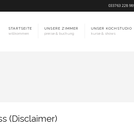
033763 228 98
STARTSEITE
UNSERE ZIMMER
UNSER KOCHSTUDIO
willkommen
preise & buchung
kurse & shows
s (Disclaimer)