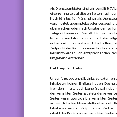
Als Diensteanbieter sind wir gemäß § 7 Ab
eigene Inhalte auf diesen Seiten nach de
Nach §§ 8 bis 10 TMG sind wir als Dienstea
verpflichtet, übermittelte oder gespeiche
überwachen oder nach Umständen zu forsc
Tätigkeit hinweisen. Verpflichtungen zur 
Nutzung von Informationen nach den all
unberührt. Eine diesbezügliche Haftung is
Zeitpunkt der Kenntnis einer konkreten Re
Bekanntwerden von entsprechenden Recht
umgehend entfernen.
Haftung für Links
Unser Angebot enthält Links zu externen 
Inhalte wir keinen Einfluss haben. Deshal
fremden Inhalte auch keine Gewähr übern
der verlinkten Seiten ist stets der jeweili
Seiten verantwortlich. Die verlinkten Sei
auf mögliche Rechtsverstöße überprüft. R
Inhalte waren zum Zeitpunkt der Verlinku
inhaltliche Kontrolle der verlinkten Seite