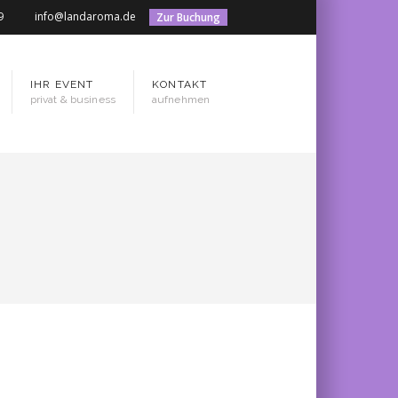
9
info@landaroma.de
Zur Buchung
IHR EVENT
KONTAKT
privat & business
aufnehmen