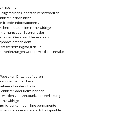
s.1 TMG für
n allgemeinen Gesetzen verantwortlich.
nbieter jedoch nicht
rte fremde Informationen zu
hen, die auf eine rechtswidrige
Entfernung oder Sperrung der
gemeinen Gesetzen bleiben hiervon
t jedoch erst ab dem
chtsverletzung möglich. Bei
sverletzungen werden wir diese Inhalte
Webseiten Dritter, auf deren
b können wir für diese
ehmen. Für die Inhalte
ge Anbieter oder Betreiber der
ten wurden zum Zeitpunkt der Verlinkung
echtswidrige
ng nicht erkennbar. Eine permanente
n ist jedoch ohne konkrete Anhaltspunkte